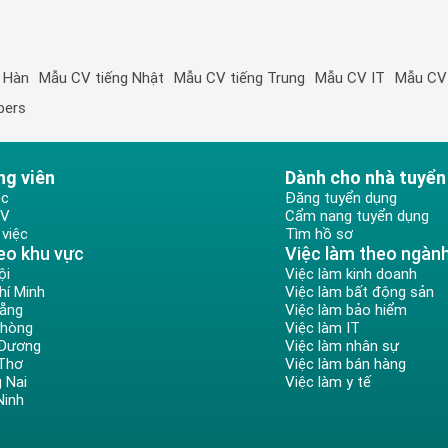
 Hàn
Mẫu CV tiếng Nhật
Mẫu CV tiếng Trung
Mẫu CV IT
Mẫu CV
pers
ng viên
Dành cho nhà tuyển
ệc
Đăng tuyển dụng
CV
Cẩm nang tuyển dụng
việc
Tìm hồ sơ
eo khu vực
Việc làm theo ngàn
ội
Việc làm kinh doanh
hí Minh
Việc làm bất động sản
Nẵng
Việc làm bảo hiểm
Phòng
Việc làm IT
 Dương
Việc làm nhân sự
 Thơ
Việc làm bán hàng
 Nai
Việc làm y tế
Ninh