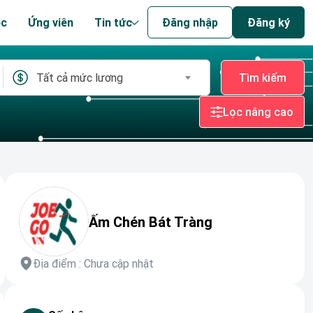
ệc
Ứng viên
Tin tức
Đăng nhập
Đăng ký
Tất cả mức lương
Tìm kiếm
Lọc nâng cao
Ấm Chén Bát Tràng
Địa điểm : Chưa cập nhật