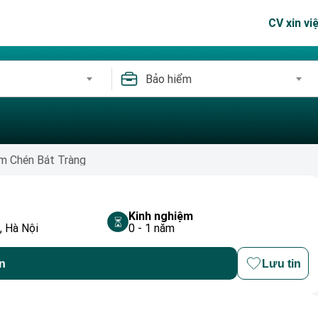
CV xin vi
Bảo hiểm
m Chén Bát Tràng
Kinh nghiệm
, Hà Nội
0 - 1 năm
n
Lưu tin